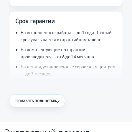
Срок гарантии
На выполненные работы — до 1 года. Точный
срок указывается в гарантийном талоне.
На комплектующие по гарантии
производителя — от 6 до 24 месяцев.
На детали, установленные сервисным центром
— до 3 месяцев.
Что считается гарантийным случаем
Показать полностью
Повторное возникновение неисправности,
напрямую связанной с выполненным
ремонтом.