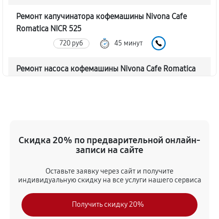
Ремонт капучинатора кофемашины Nivona Cafe
Romatica NICR 525
720 руб
45 минут
Ремонт насоса кофемашины Nivona Cafe Romatica
NICR 525
770 руб
40 минут
Замена жерновов кофемашины Nivona Cafe
Romatica NICR 525
Скидка 20% по предварительной онлайн-
620 руб
45 минут
записи на сайте
Оставьте заявку через сайт и получите
Чистка от кофейных масел
индивидуальную скидку на все услуги нашего сервиса
630 руб
30 минут
Получить скидку 20%
Замена модуля управления