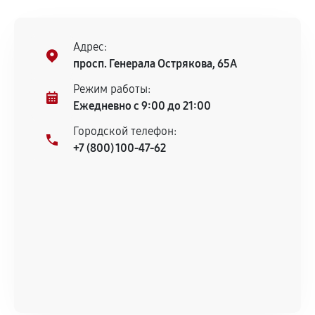
остается на стороне производителя или
продавца. За качество сторонних деталей
сервисный центр ответственности не несет.
Адрес:
просп. Генерала Острякова, 65А
Режим работы:
Ежедневно с 9:00 до 21:00
Городской телефон:
+7 (800) 100-47-62