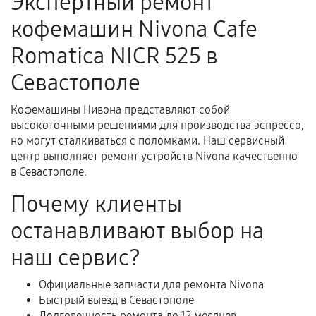
Экспертный ремонт
Поломка установленной детали при
кофемашин Nivona Cafe
нормальной эксплуатации в течение
гарантийного срока.
Romatica NICR 525 в
Несоответствие комплектующей заявленным
Севастополе
техническим характеристикам.
Кофемашины Нивона представляют собой
высокоточными решениями для производства эспрессо,
Документы для подтверждения
но могут сталкиваться с поломками. Наш сервисный
гарантии
центр выполняет ремонт устройств Nivona качественно
в Севастополе.
Гарантийный талон.
Почему клиенты
Акт выполненных работ с датой, перечнем
останавливают выбор на
услуг и сроком гарантии.
Документы на установленные комплектующие
наш сервис?
и кассовый чек.
Официальные запчасти для ремонта Nivona
Быстрый выезд в Севастополе
Долговечность ремонта до 12 месяцев