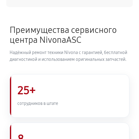
540 руб
50 минут
Замена ТЭНа кофемашины Nivona Cafe Romatica
Преимущества сервисного
NICR 525
центра NivonaASC
720 руб
40 минут
Надёжный ремонт техники Nivona с гарантией, бесплатной
Ремонт гидросистемы кофемашины Nivona Cafe
диагностикой и использованием оригинальных запчастей.
Romatica NICR 525
810 руб
55 минут
25+
Ремонт кофемолки кофемашины Nivona Cafe
Romatica NICR 525
сотрудников в штате
740 руб
50 минут
Комплексная профилактика
800 руб
60 минут