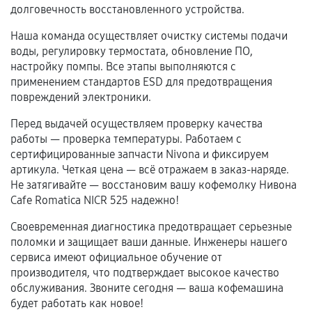
долговечность восстановленного устройства.
срока.
Наша команда осуществляет очистку системы подачи
Программные сбои, если это не указано в
воды, регулировку термостата, обновление ПО,
отдельных условиях.
настройку помпы. Все этапы выполняются с
применением стандартов ESD для предотвращения
повреждений электроники.
Если комплектующие куплены
Перед выдачей осуществляем проверку качества
самостоятельно
работы — проверка температуры. Работаем с
сертифицированные запчасти Nivona и фиксируем
Гарантия на выполненные работы может
артикула. Четкая цена — всё отражаем в заказ-наряде.
сохраняться полностью или частично, если
Не затягивайте — восстановим вашу кофемолку Нивона
соблюдены следующие условия:
Cafe Romatica NICR 525 надежно!
Предоставленные детали подходят по
Своевременная диагностика предотвращает серьезные
техническим параметрам и не имеют внешних
поломки и защищает ваши данные. Инженеры нашего
дефектов.
сервиса имеют официальное обучение от
Установка была выполнена нашим сервисным
производителя, что подтверждает высокое качество
центром.
обслуживания. Звоните сегодня — ваша кофемашина
При этом гарантия на сами комплектующие
будет работать как новое!