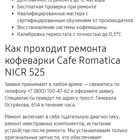
Расширенная гарантия
Бесплатная проверка при ремонте
Квалифицированные мастера с
В некоторых случаях возможно оформление
сертифицированным обучением от производителя
расширенной гарантии. Стоимость, сроки и
Восстановление системы кофемашины
условия продления согласовываются отдельно и
Калибровка термостата с точностью до 0,5°C
фиксируются в документах.
Как проходит ремонта
кофеварки Cafe Romatica
Когда гарантия не действует
NICR 525
Нарушение правил эксплуатации,
Заявки принимают в любое время — свяжитесь по
механические повреждения, попадание влаги,
телефону +7 (800) 100-47-62 и оформите заявку.
перегрев, коррозия.
Специалисты приедут по адресу просп. Генерала
Самостоятельный ремонт или вмешательство
Острякова, 65А в течение часа.
третьих лиц.
Ремонт включает в себя тщательную диагностику,
Естественный износ деталей, если иное не
ремонт неисправных компонентов, испытание
предусмотрено отдельно.
устройства после ремонта. Мы устанавливаем только
оригинальные запчасти, что обеспечивает
Обращение после окончания гарантийного