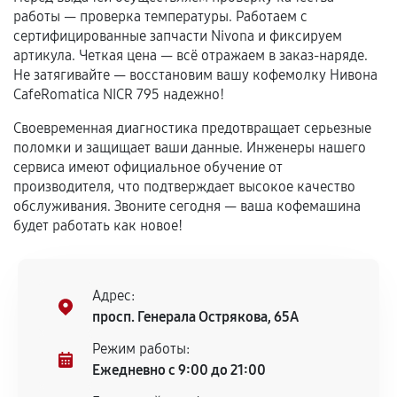
самостоятельно
работы — проверка температуры. Работаем с
сертифицированные запчасти Nivona и фиксируем
Гарантия на выполненные работы может
артикула. Четкая цена — всё отражаем в заказ-наряде.
сохраняться полностью или частично, если
Не затягивайте — восстановим вашу кофемолку Нивона
соблюдены следующие условия:
CafeRomatica NICR 795 надежно!
Предоставленные детали подходят по
Своевременная диагностика предотвращает серьезные
техническим параметрам и не имеют внешних
поломки и защищает ваши данные. Инженеры нашего
дефектов.
сервиса имеют официальное обучение от
Установка была выполнена нашим сервисным
производителя, что подтверждает высокое качество
центром.
обслуживания. Звоните сегодня — ваша кофемашина
При этом гарантия на сами комплектующие
будет работать как новое!
остается на стороне производителя или
продавца. За качество сторонних деталей
сервисный центр ответственности не несет.
Адрес:
просп. Генерала Острякова, 65А
Режим работы:
Ежедневно с 9:00 до 21:00