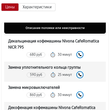
Цены
Характеристики
Описание поломки или неисправности
Декальцинация кофемашины Nivona CafeRomatica
NICR 795
680 руб
30 минут
Замена уплотнительного кольца группы
590 руб
25 минут
Замена микровыключателей
860 руб
30 минут
Декофенация кофемашины Nivona CafeRomatica