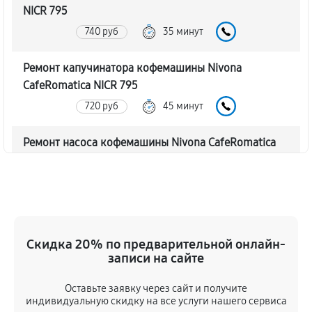
NICR 795
740 руб
35 минут
Ремонт капучинатора кофемашины Nivona
CafeRomatica NICR 795
720 руб
45 минут
Ремонт насоса кофемашины Nivona CafeRomatica
NICR 795
770 руб
40 минут
Замена жерновов кофемашины Nivona
CafeRomatica NICR 795
Скидка 20% по предварительной онлайн-
620 руб
45 минут
записи на сайте
Оставьте заявку через сайт и получите
Чистка от кофейных масел
индивидуальную скидку на все услуги нашего сервиса