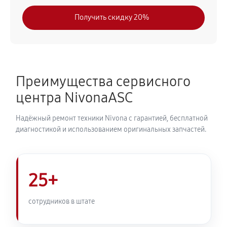
630 руб
30 минут
Получить скидку 20%
Замена модуля управления
540 руб
50 минут
Замена ТЭНа кофемашины Nivona CafeRomatica
Преимущества сервисного
NICR 795
центра NivonaASC
720 руб
40 минут
Надёжный ремонт техники Nivona с гарантией, бесплатной
Ремонт гидросистемы кофемашины Nivona
диагностикой и использованием оригинальных запчастей.
CafeRomatica NICR 795
810 руб
55 минут
25+
Ремонт кофемолки кофемашины Nivona
CafeRomatica NICR 795
сотрудников в штате
740 руб
50 минут