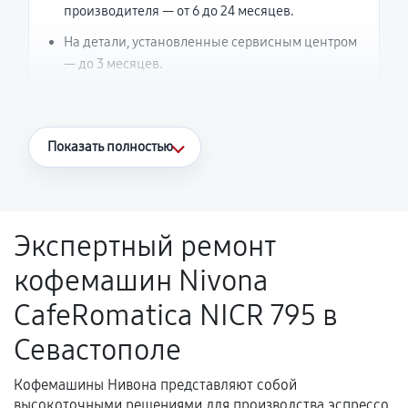
производителя — от 6 до 24 месяцев.
На детали, установленные сервисным центром
— до 3 месяцев.
Что считается гарантийным случаем
Показать полностью
Повторное возникновение неисправности,
напрямую связанной с выполненным
ремонтом.
Экспертный ремонт
Поломка установленной детали при
кофемашин Nivona
нормальной эксплуатации в течение
гарантийного срока.
CafeRomatica NICR 795 в
Несоответствие комплектующей заявленным
Севастополе
техническим характеристикам.
Кофемашины Нивона представляют собой
высокоточными решениями для производства эспрессо,