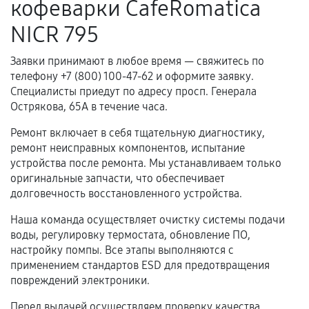
кофеварки CafeRomatica
Когда гарантия не действует
NICR 795
Нарушение правил эксплуатации,
Заявки принимают в любое время — свяжитесь по
механические повреждения, попадание влаги,
телефону +7 (800) 100-47-62 и оформите заявку.
перегрев, коррозия.
Специалисты приедут по адресу просп. Генерала
Самостоятельный ремонт или вмешательство
Острякова, 65А в течение часа.
третьих лиц.
Ремонт включает в себя тщательную диагностику,
Естественный износ деталей, если иное не
ремонт неисправных компонентов, испытание
предусмотрено отдельно.
устройства после ремонта. Мы устанавливаем только
оригинальные запчасти, что обеспечивает
Обращение после окончания гарантийного
долговечность восстановленного устройства.
срока.
Наша команда осуществляет очистку системы подачи
Программные сбои, если это не указано в
воды, регулировку термостата, обновление ПО,
отдельных условиях.
настройку помпы. Все этапы выполняются с
применением стандартов ESD для предотвращения
повреждений электроники.
Если комплектующие куплены
Перед выдачей осуществляем проверку качества