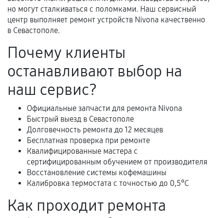
Документы для подтверждения
но могут сталкиваться с поломками. Наш сервисный
гарантии
центр выполняет ремонт устройств Nivona качественно
в Севастополе.
Гарантийный талон.
Почему клиенты
Акт выполненных работ с датой, перечнем
останавливают выбор на
услуг и сроком гарантии.
Документы на установленные комплектующие
наш сервис?
и кассовый чек.
Официальные запчасти для ремонта Nivona
Быстрый выезд в Севастополе
Долговечность ремонта до 12 месяцев
Расширенная гарантия
Бесплатная проверка при ремонте
Квалифицированные мастера с
В некоторых случаях возможно оформление
сертифицированным обучением от производителя
расширенной гарантии. Стоимость, сроки и
Восстановление системы кофемашины
условия продления согласовываются отдельно и
Калибровка термостата с точностью до 0,5°C
фиксируются в документах.
Как проходит ремонта