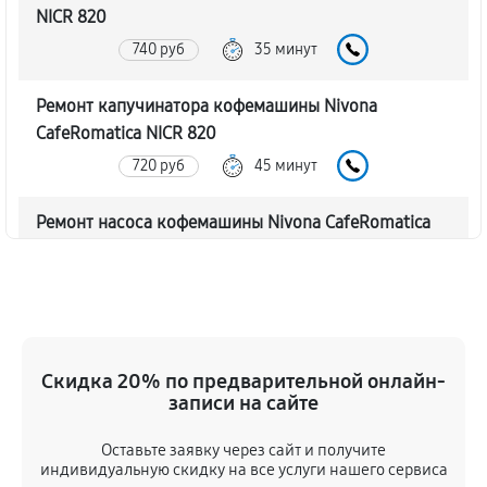
NICR 820
740 руб
35 минут
Ремонт капучинатора кофемашины Nivona
CafeRomatica NICR 820
720 руб
45 минут
Ремонт насоса кофемашины Nivona CafeRomatica
NICR 820
770 руб
40 минут
Замена жерновов кофемашины Nivona
CafeRomatica NICR 820
Скидка 20% по предварительной онлайн-
620 руб
45 минут
записи на сайте
Оставьте заявку через сайт и получите
Чистка от кофейных масел
индивидуальную скидку на все услуги нашего сервиса