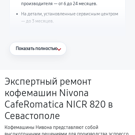
производителя — от 6 до 24 месяцев.
На детали, установленные сервисным центром
— до 3 месяцев.
Что считается гарантийным случаем
Показать полностью
Повторное возникновение неисправности,
напрямую связанной с выполненным
ремонтом.
Экспертный ремонт
Поломка установленной детали при
кофемашин Nivona
нормальной эксплуатации в течение
гарантийного срока.
CafeRomatica NICR 820 в
Несоответствие комплектующей заявленным
Севастополе
техническим характеристикам.
Кофемашины Нивона представляют собой
высокоточными решениями для производства эспрессо,