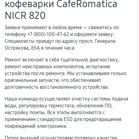
кофеварки CafeRomatica
Когда гарантия не действует
NICR 820
Нарушение правил эксплуатации,
Заявки принимают в любое время — свяжитесь по
механические повреждения, попадание влаги,
телефону +7 (800) 100-47-62 и оформите заявку.
перегрев, коррозия.
Специалисты приедут по адресу просп. Генерала
Самостоятельный ремонт или вмешательство
Острякова, 65А в течение часа.
третьих лиц.
Ремонт включает в себя тщательную диагностику,
Естественный износ деталей, если иное не
ремонт неисправных компонентов, испытание
предусмотрено отдельно.
устройства после ремонта. Мы устанавливаем только
оригинальные запчасти, что обеспечивает
Обращение после окончания гарантийного
долговечность восстановленного устройства.
срока.
Наша команда осуществляет очистку системы подачи
Программные сбои, если это не указано в
воды, регулировку термостата, обновление ПО,
отдельных условиях.
настройку помпы. Все этапы выполняются с
применением стандартов ESD для предотвращения
повреждений электроники.
Если комплектующие куплены
Перед выдачей осуществляем проверку качества