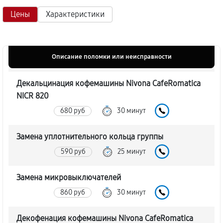
Цены
Характеристики
Описание поломки или неисправности
Декальцинация кофемашины Nivona CafeRomatica
NICR 820
680 руб
30 минут
Замена уплотнительного кольца группы
590 руб
25 минут
Замена микровыключателей
860 руб
30 минут
Декофенация кофемашины Nivona CafeRomatica