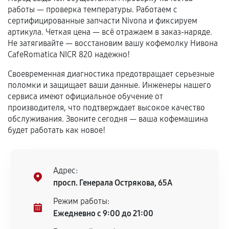
самостоятельно
работы — проверка температуры. Работаем с
сертифицированные запчасти Nivona и фиксируем
Гарантия на выполненные работы может
артикула. Четкая цена — всё отражаем в заказ-наряде.
сохраняться полностью или частично, если
Не затягивайте — восстановим вашу кофемолку Нивона
соблюдены следующие условия:
CafeRomatica NICR 820 надежно!
Предоставленные детали подходят по
Своевременная диагностика предотвращает серьезные
техническим параметрам и не имеют внешних
поломки и защищает ваши данные. Инженеры нашего
дефектов.
сервиса имеют официальное обучение от
Установка была выполнена нашим сервисным
производителя, что подтверждает высокое качество
центром.
обслуживания. Звоните сегодня — ваша кофемашина
При этом гарантия на сами комплектующие
будет работать как новое!
остается на стороне производителя или
продавца. За качество сторонних деталей
сервисный центр ответственности не несет.
Адрес:
просп. Генерала Острякова, 65А
Режим работы:
Ежедневно с 9:00 до 21:00