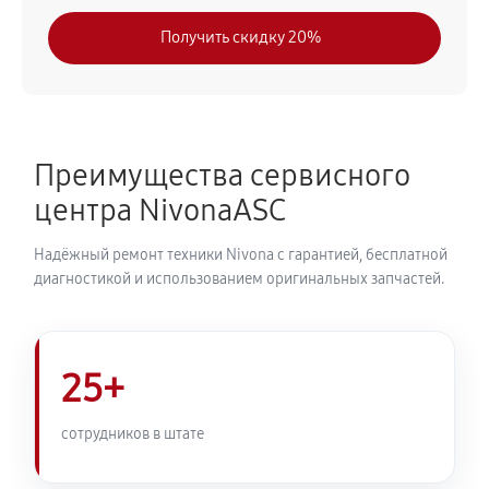
630 руб
30 минут
Получить скидку 20%
Замена модуля управления
540 руб
50 минут
Замена ТЭНа кофемашины Nivona CafeRomatica
Преимущества сервисного
NICR 820
центра NivonaASC
720 руб
40 минут
Надёжный ремонт техники Nivona с гарантией, бесплатной
Ремонт гидросистемы кофемашины Nivona
диагностикой и использованием оригинальных запчастей.
CafeRomatica NICR 820
810 руб
55 минут
25+
Ремонт кофемолки кофемашины Nivona
CafeRomatica NICR 820
сотрудников в штате
740 руб
50 минут