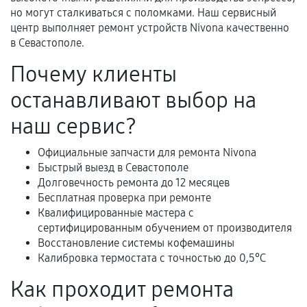
Документы для подтверждения
но могут сталкиваться с поломками. Наш сервисный
гарантии
центр выполняет ремонт устройств Nivona качественно
в Севастополе.
Гарантийный талон.
Почему клиенты
Акт выполненных работ с датой, перечнем
останавливают выбор на
услуг и сроком гарантии.
Документы на установленные комплектующие
наш сервис?
и кассовый чек.
Официальные запчасти для ремонта Nivona
Быстрый выезд в Севастополе
Долговечность ремонта до 12 месяцев
Расширенная гарантия
Бесплатная проверка при ремонте
Квалифицированные мастера с
В некоторых случаях возможно оформление
сертифицированным обучением от производителя
расширенной гарантии. Стоимость, сроки и
Восстановление системы кофемашины
условия продления согласовываются отдельно и
Калибровка термостата с точностью до 0,5°C
фиксируются в документах.
Как проходит ремонта