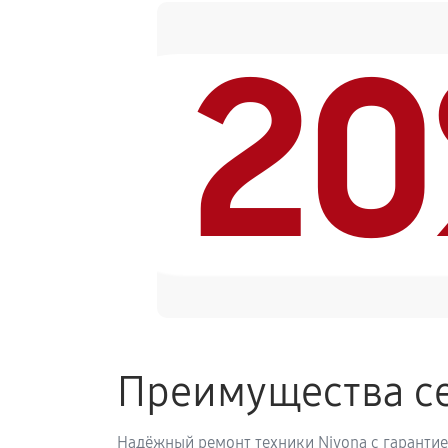
2
Замена ТЭНа кофемашины Nivona C
Ремонт гидросистемы кофемашины
Ремонт кофемолки кофемашины Ni
Комплексная профилактика
Преимущества се
Надёжный ремонт техники Nivona с гарантие