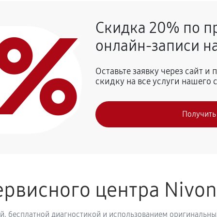
0%
Скидка 20% по п
720 руб
afeRomatica NICR 825
онлайн-записи на
810 руб
 Nivona CafeRomatica NICR 825
Оставьте заявку через сайт и
скидку на все услуги нашего 
740 руб
vona CafeRomatica NICR 825
Получить
800 руб
рвисного центра Nivo
й, бесплатной диагностикой и использованием оригинальных