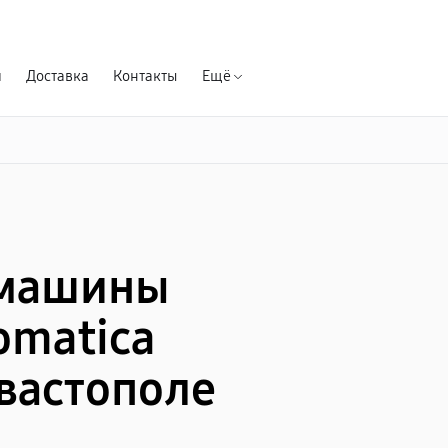
Гарантия д
я
Доставка
Контакты
Ещё
емашины
omatica
евастополе