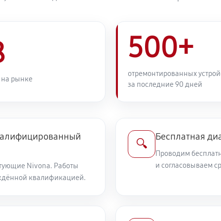
500+
8
отремонтированных устрой
 на рынке
за последние 90 дней
квалифицированный
Бесплатная ди
🔍
Проводим бесплатн
и согласовываем с
тующие Nivona. Работы
ждённой квалификацией.