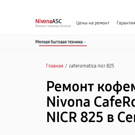
г. Севастополь
Ежедневно с 9:00 до 21:00
Nivona
ASC
Цены на ремонт
Гаранти
Ремонт техники Nivona
Мелкая бытовая техника
Главная
/
caferomatica nicr 825
Ремонт коф
Nivona CafeR
NICR 825 в С