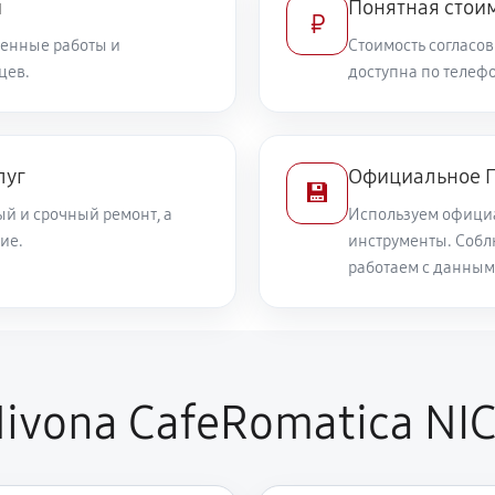
и
Понятная стоим
₽
енные работы и
Стоимость согласов
цев.
доступна по телефо
луг
Официальное П
💾
й и срочный ремонт, а
Используем офици
ие.
инструменты. Собл
работаем с данным
ivona CafeRomatica NI