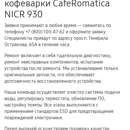
кофеварки CafeRomatica
Когда гарантия не действует
NICR 930
Нарушение правил эксплуатации,
Заявки принимают в любое время — свяжитесь по
механические повреждения, попадание влаги,
телефону +7 (800) 100-47-62 и оформите заявку.
перегрев, коррозия.
Специалисты приедут по адресу просп. Генерала
Самостоятельный ремонт или вмешательство
Острякова, 65А в течение часа.
третьих лиц.
Ремонт включает в себя тщательную диагностику,
Естественный износ деталей, если иное не
ремонт неисправных компонентов, испытание
предусмотрено отдельно.
устройства после ремонта. Мы устанавливаем только
оригинальные запчасти, что обеспечивает
Обращение после окончания гарантийного
долговечность восстановленного устройства.
срока.
Наша команда осуществляет очистку системы подачи
Программные сбои, если это не указано в
воды, регулировку термостата, обновление ПО,
отдельных условиях.
настройку помпы. Все этапы выполняются с
применением стандартов ESD для предотвращения
повреждений электроники.
Если комплектующие куплены
Перед выдачей осуществляем проверку качества