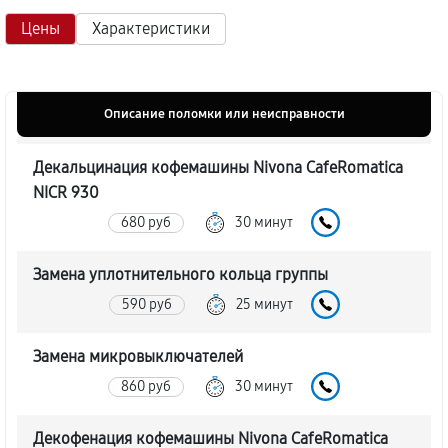
Цены
Характеристики
Описание поломки или неисправности
Декальцинация кофемашины Nivona CafeRomatica
NICR 930
680 руб
30 минут
Замена уплотнительного кольца группы
590 руб
25 минут
Замена микровыключателей
860 руб
30 минут
Декофенация кофемашины Nivona CafeRomatica