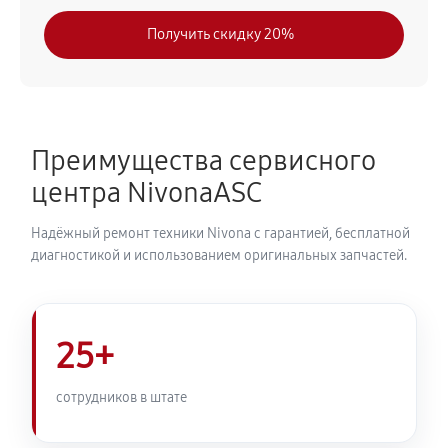
630 руб
30 минут
Получить скидку 20%
Замена модуля управления
540 руб
50 минут
Замена ТЭНа кофемашины Nivona CafeRomatica
Преимущества сервисного
NICR 930
центра NivonaASC
720 руб
40 минут
Надёжный ремонт техники Nivona с гарантией, бесплатной
Ремонт гидросистемы кофемашины Nivona
диагностикой и использованием оригинальных запчастей.
CafeRomatica NICR 930
810 руб
55 минут
25+
Ремонт кофемолки кофемашины Nivona
CafeRomatica NICR 930
сотрудников в штате
740 руб
50 минут