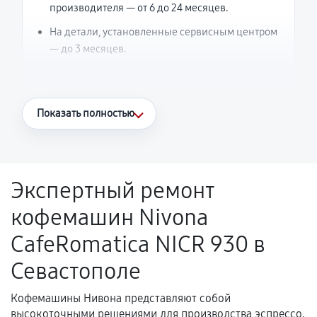
производителя — от 6 до 24 месяцев.
На детали, установленные сервисным центром
— до 3 месяцев.
Что считается гарантийным случаем
Показать полностью
Повторное возникновение неисправности,
напрямую связанной с выполненным
ремонтом.
Экспертный ремонт
Поломка установленной детали при
кофемашин Nivona
нормальной эксплуатации в течение
гарантийного срока.
CafeRomatica NICR 930 в
Несоответствие комплектующей заявленным
Севастополе
техническим характеристикам.
Кофемашины Нивона представляют собой
высокоточными решениями для производства эспрессо,