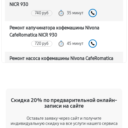
NICR 930
740 руб
35 минут
Ремонт капучинатора кофемашины Nivona
CafeRomatica NICR 930
720 руб
45 минут
Ремонт насоса кофемашины Nivona CafeRomatica
NICR 930
770 руб
40 минут
Замена жерновов кофемашины Nivona
CafeRomatica NICR 930
Скидка 20% по предварительной онлайн-
620 руб
45 минут
записи на сайте
Оставьте заявку через сайт и получите
Чистка от кофейных масел
индивидуальную скидку на все услуги нашего сервиса