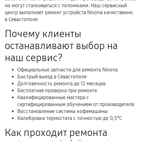
Документы для подтверждения
но могут сталкиваться с поломками. Наш сервисный
гарантии
центр выполняет ремонт устройств Nivona качественно
в Севастополе.
Гарантийный талон.
Почему клиенты
Акт выполненных работ с датой, перечнем
останавливают выбор на
услуг и сроком гарантии.
Документы на установленные комплектующие
наш сервис?
и кассовый чек.
Официальные запчасти для ремонта Nivona
Быстрый выезд в Севастополе
Долговечность ремонта до 12 месяцев
Расширенная гарантия
Бесплатная проверка при ремонте
Квалифицированные мастера с
В некоторых случаях возможно оформление
сертифицированным обучением от производителя
расширенной гарантии. Стоимость, сроки и
Восстановление системы кофемашины
условия продления согласовываются отдельно и
Калибровка термостата с точностью до 0,5°C
фиксируются в документах.
Как проходит ремонта