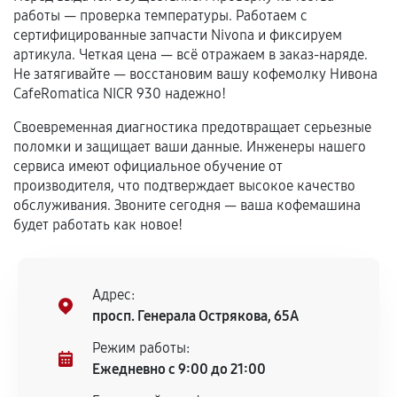
самостоятельно
работы — проверка температуры. Работаем с
сертифицированные запчасти Nivona и фиксируем
Гарантия на выполненные работы может
артикула. Четкая цена — всё отражаем в заказ-наряде.
сохраняться полностью или частично, если
Не затягивайте — восстановим вашу кофемолку Нивона
соблюдены следующие условия:
CafeRomatica NICR 930 надежно!
Предоставленные детали подходят по
Своевременная диагностика предотвращает серьезные
техническим параметрам и не имеют внешних
поломки и защищает ваши данные. Инженеры нашего
дефектов.
сервиса имеют официальное обучение от
Установка была выполнена нашим сервисным
производителя, что подтверждает высокое качество
центром.
обслуживания. Звоните сегодня — ваша кофемашина
При этом гарантия на сами комплектующие
будет работать как новое!
остается на стороне производителя или
продавца. За качество сторонних деталей
сервисный центр ответственности не несет.
Адрес:
просп. Генерала Острякова, 65А
Режим работы:
Ежедневно с 9:00 до 21:00