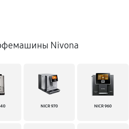
офемашины Nivona
040
NICR 970
NICR 960