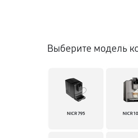
Выберите модель к
NICR 795
NICR 1