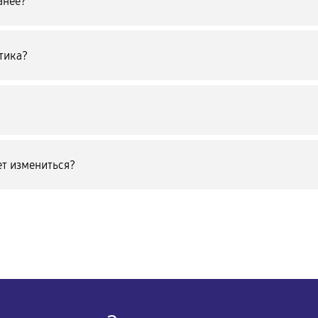
анее?
тика?
т измениться?