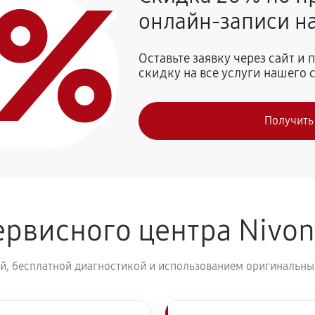
0%
онлайн-записи на
810 руб
 Nivona CafeRomatica NICR 660
Оставьте заявку через сайт и
скидку на все услуги нашего 
740 руб
vona CafeRomatica NICR 660
Получить
800 руб
рвисного центра Nivo
й, бесплатной диагностикой и использованием оригинальных