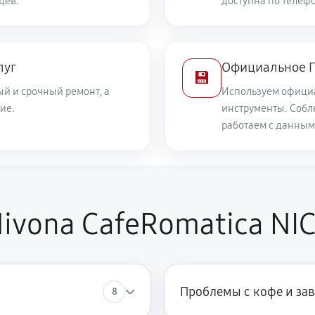
цев.
доступна по телефо
луг
Официальное П
💾
й и срочный ремонт, а
Используем офици
ие.
инструменты. Собл
работаем с данным
ivona CafeRomatica NI
Проблемы с кофе и за
8