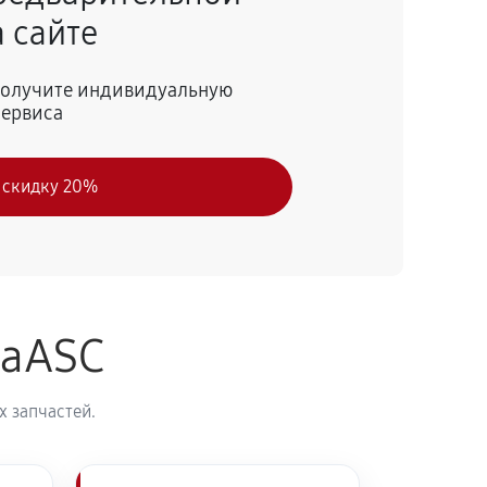
 сайте
55 минут
Заказать
 получите индивидуальную
сервиса
50 минут
Заказать
 скидку 20%
60 минут
Заказать
naASC
 запчастей.