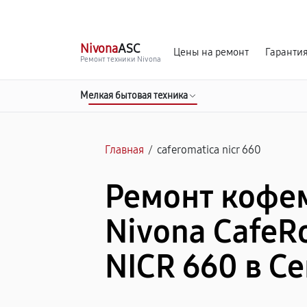
г. Севастополь
Ежедневно с 9:00 до 21:00
Nivona
ASC
Цены на ремонт
Гаранти
Ремонт техники Nivona
Мелкая бытовая техника
Главная
/
caferomatica nicr 660
Ремонт коф
Nivona CafeR
NICR 660 в С