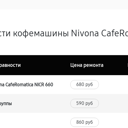
ти кофемашины Nivona CafeRo
равности
Цена ремонта
680 руб
a CafeRomatica NICR 660
590 руб
группы
860 руб