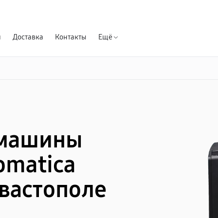
Гарантия д
я
Доставка
Контакты
Ещё
емашины
omatica
евастополе