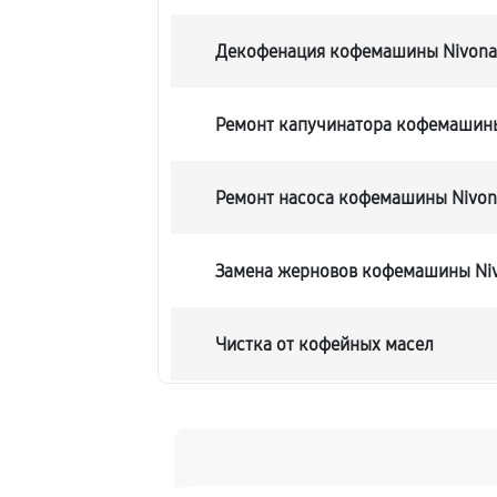
Декофенация кофемашины Nivona 
Ремонт капучинатора кофемашины
Ремонт насоса кофемашины Nivona
Замена жерновов кофемашины Niv
Чистка от кофейных масел
Замена модуля управления
Замена ТЭНа кофемашины Nivona 