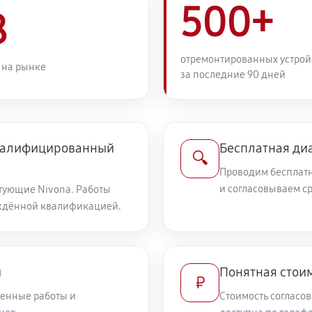
500+
8
отремонтированных устрой
 на рынке
за последние 90 дней
квалифицированный
Бесплатная ди
🔍
Проводим бесплатн
и согласовываем с
тующие Nivona. Работы
ждённой квалификацией.
и
Понятная стоим
₽
енные работы и
Стоимость согласов