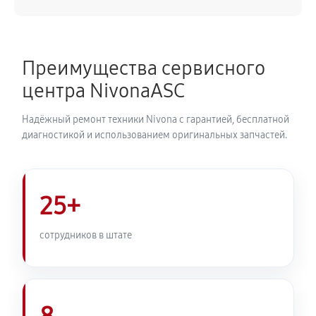
540 руб
50 минут
Замена ТЭНа кофемашины Nivona CafeRomatica
Преимущества сервисного
NICR 842
центра NivonaASC
720 руб
40 минут
Надёжный ремонт техники Nivona с гарантией, бесплатной
Ремонт гидросистемы кофемашины Nivona
диагностикой и использованием оригинальных запчастей.
CafeRomatica NICR 842
810 руб
55 минут
25+
Ремонт кофемолки кофемашины Nivona
CafeRomatica NICR 842
сотрудников в штате
740 руб
50 минут
Комплексная профилактика
800 руб
60 минут