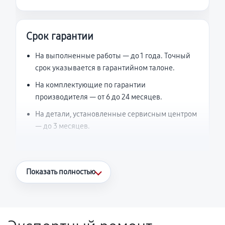
Срок гарантии
На выполненные работы — до 1 года. Точный
срок указывается в гарантийном талоне.
На комплектующие по гарантии
производителя — от 6 до 24 месяцев.
На детали, установленные сервисным центром
— до 3 месяцев.
Что считается гарантийным случаем
Показать полностью
Повторное возникновение неисправности,
напрямую связанной с выполненным
ремонтом.