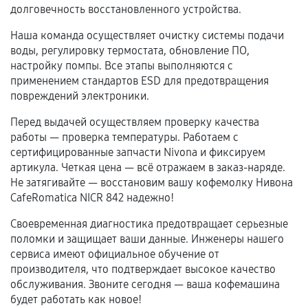
долговечность восстановленного устройства.
срока.
Наша команда осуществляет очистку системы подачи
Программные сбои, если это не указано в
воды, регулировку термостата, обновление ПО,
отдельных условиях.
настройку помпы. Все этапы выполняются с
применением стандартов ESD для предотвращения
повреждений электроники.
Если комплектующие куплены
Перед выдачей осуществляем проверку качества
самостоятельно
работы — проверка температуры. Работаем с
сертифицированные запчасти Nivona и фиксируем
Гарантия на выполненные работы может
артикула. Четкая цена — всё отражаем в заказ-наряде.
сохраняться полностью или частично, если
Не затягивайте — восстановим вашу кофемолку Нивона
соблюдены следующие условия:
CafeRomatica NICR 842 надежно!
Предоставленные детали подходят по
Своевременная диагностика предотвращает серьезные
техническим параметрам и не имеют внешних
поломки и защищает ваши данные. Инженеры нашего
дефектов.
сервиса имеют официальное обучение от
Установка была выполнена нашим сервисным
производителя, что подтверждает высокое качество
центром.
обслуживания. Звоните сегодня — ваша кофемашина
При этом гарантия на сами комплектующие
будет работать как новое!