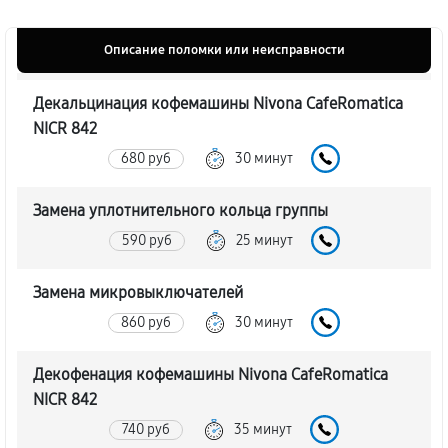
Описание поломки или неисправности
Декальцинация кофемашины Nivona CafeRomatica
NICR 842
680 руб
30 минут
Замена уплотнительного кольца группы
590 руб
25 минут
Замена микровыключателей
860 руб
30 минут
Декофенация кофемашины Nivona CafeRomatica
NICR 842
740 руб
35 минут