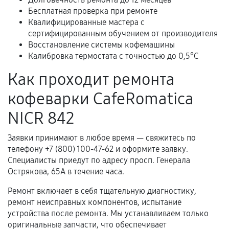
Расширенная гарантия
Бесплатная проверка при ремонте
Квалифицированные мастера с
В некоторых случаях возможно оформление
сертифицированным обучением от производителя
расширенной гарантии. Стоимость, сроки и
Восстановление системы кофемашины
условия продления согласовываются отдельно и
Калибровка термостата с точностью до 0,5°C
фиксируются в документах.
Как проходит ремонта
кофеварки CafeRomatica
Когда гарантия не действует
NICR 842
Нарушение правил эксплуатации,
Заявки принимают в любое время — свяжитесь по
механические повреждения, попадание влаги,
телефону +7 (800) 100-47-62 и оформите заявку.
перегрев, коррозия.
Специалисты приедут по адресу просп. Генерала
Самостоятельный ремонт или вмешательство
Острякова, 65А в течение часа.
третьих лиц.
Ремонт включает в себя тщательную диагностику,
Естественный износ деталей, если иное не
ремонт неисправных компонентов, испытание
предусмотрено отдельно.
устройства после ремонта. Мы устанавливаем только
оригинальные запчасти, что обеспечивает
Обращение после окончания гарантийного