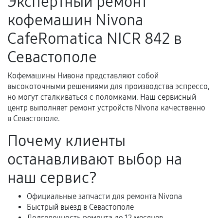
Экспертный ремонт
Поломка установленной детали при
кофемашин Nivona
нормальной эксплуатации в течение
гарантийного срока.
CafeRomatica NICR 842 в
Несоответствие комплектующей заявленным
Севастополе
техническим характеристикам.
Кофемашины Нивона представляют собой
высокоточными решениями для производства эспрессо,
Документы для подтверждения
но могут сталкиваться с поломками. Наш сервисный
гарантии
центр выполняет ремонт устройств Nivona качественно
в Севастополе.
Гарантийный талон.
Почему клиенты
Акт выполненных работ с датой, перечнем
останавливают выбор на
услуг и сроком гарантии.
Документы на установленные комплектующие
наш сервис?
и кассовый чек.
Официальные запчасти для ремонта Nivona
Быстрый выезд в Севастополе
Долговечность ремонта до 12 месяцев