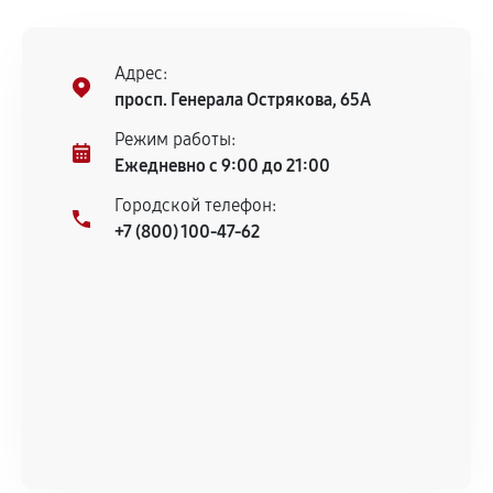
остается на стороне производителя или
продавца. За качество сторонних деталей
сервисный центр ответственности не несет.
Адрес:
просп. Генерала Острякова, 65А
Режим работы:
Ежедневно с 9:00 до 21:00
Городской телефон:
+7 (800) 100-47-62