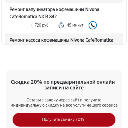
Ремонт капучинатора кофемашины Nivona
CafeRomatica NICR 842
720 руб
45 минут
Ремонт насоса кофемашины Nivona CafeRomatica
NICR 842
770 руб
40 минут
Замена жерновов кофемашины Nivona
CafeRomatica NICR 842
Скидка 20% по предварительной онлайн-
620 руб
45 минут
записи на сайте
Оставьте заявку через сайт и получите
Чистка от кофейных масел
индивидуальную скидку на все услуги нашего сервиса
630 руб
30 минут
Получить скидку 20%
Замена модуля управления