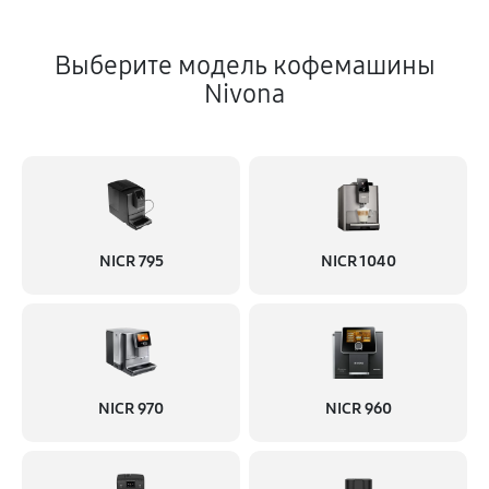
Выберите модель кофемашины
Nivona
NICR 795
NICR 1040
NICR 970
NICR 960