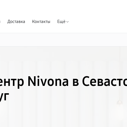
Гарантия д
я
Доставка
Контакты
Ещё
нтр Nivona в Севаст
уг