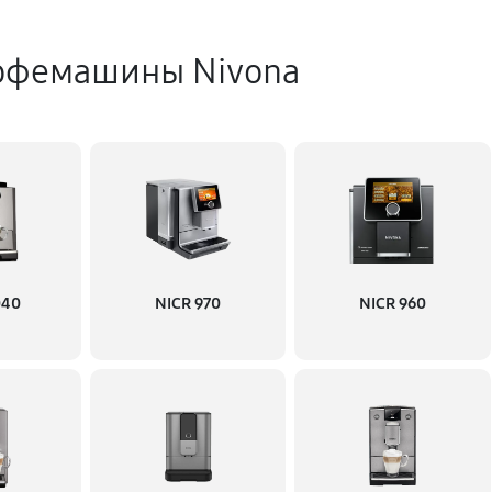
офемашины Nivona
040
NICR 970
NICR 960