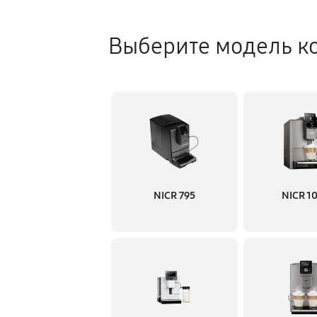
Выберите модель к
NICR 795
NICR 1