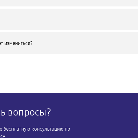
т измениться?
сь вопросы?
те бесплатную консультацию по
осу