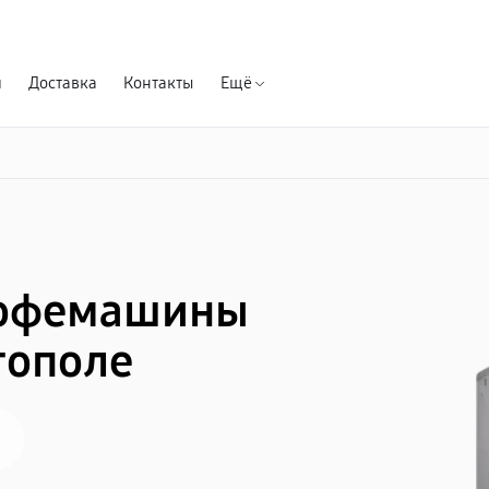
Гарантия д
я
Доставка
Контакты
Ещё
кофемашины
тополе