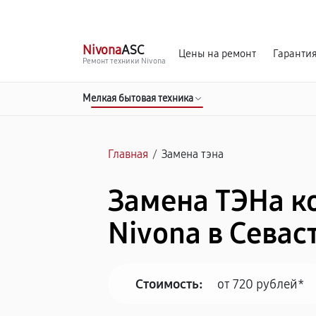
г. Севастополь
Ежедневно с 9:00 до 21:00
Nivona
ASC
Цены на ремонт
Гаранти
Ремонт техники Nivona
Мелкая бытовая техника
Главная
/
Замена тэна
Замена ТЭНа 
Nivona в Севас
Стоимость:
от 720 рублей*