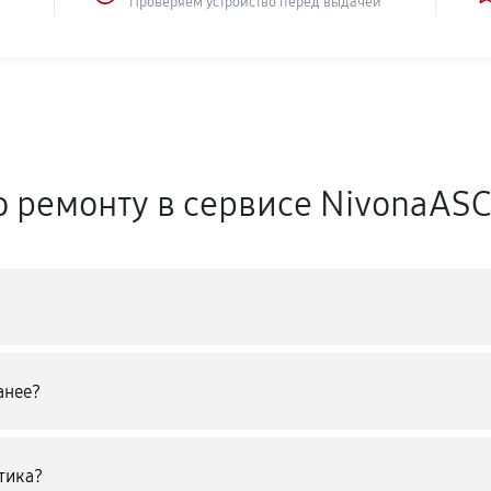
Проверяем устройство перед выдачей
о ремонту в сервисе NivonaAS
анее?
тика?